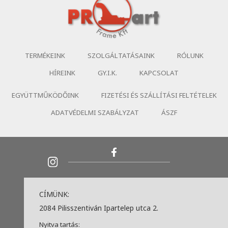
TERMÉKEINK
SZOLGÁLTATÁSAINK
RÓLUNK
HÍREINK
GY.I.K.
KAPCSOLAT
EGYÜTTMŰKÖDŐINK
FIZETÉSI ÉS SZÁLLÍTÁSI FELTÉTELEK
ADATVÉDELMI SZABÁLYZAT
ÁSZF
CÍMÜNK:
2084 Pilisszentiván Ipartelep utca 2.
Nyitva tartás: