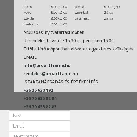
hétfő
8:00–16:00
péntek
8:00–15:30
kedd
8:00–16:00
szombat
Zárva
szerda
8:00–16:00
vasárnap
Zárva
csütörtök
8:00–16:00
Árukiadás: nyitvatartási időben
Új rendelés felvétele 15:30-ig, pénteken 15:00
Ettől eltérő időpontban előzetes egyeztetés szükséges.
EMAIL
info@proartframe.hu
rendeles@proartfame.hu
SZAKTANÁCSADÁS ÉS ÉRTÉKESÍTÉS
+36 26 630 192
+36 70 635 82 84
+36 70 635 82 83