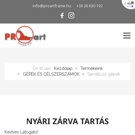
info@proartframe.hu
+36 26 630 192
TOGG
Ön itt van:
Kezdőlap
Termékeink
GÉPEK ÉS CÉLSZERSZÁMOK
Saroktűző gépek
NYÁRI ZÁRVA TARTÁS
Kedves Látogató!