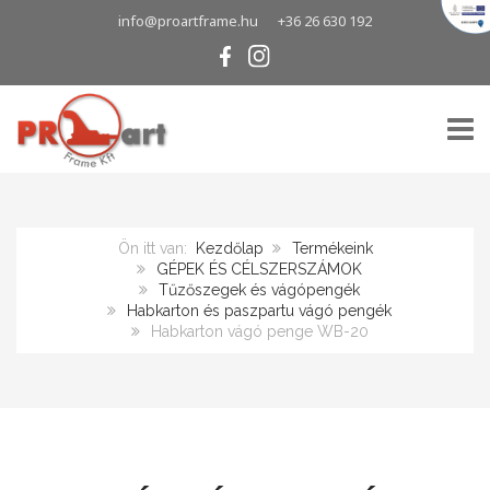
info@proartframe.hu
+36 26 630 192
TOGG
Ön itt van:
Kezdőlap
Termékeink
GÉPEK ÉS CÉLSZERSZÁMOK
Tűzőszegek és vágópengék
Habkarton és paszpartu vágó pengék
Habkarton vágó penge WB-20