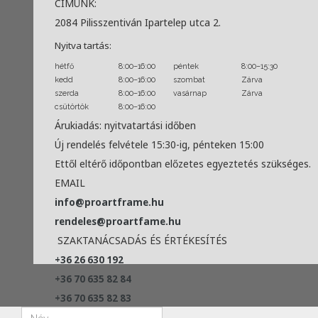
CÍMÜNK:
2084 Pilisszentiván Ipartelep utca 2.
Nyitva tartás:
hétfő
8:00–16:00
péntek
8:00–15:30
kedd
8:00–16:00
szombat
Zárva
szerda
8:00–16:00
vasárnap
Zárva
csütörtök
8:00–16:00
Árukiadás: nyitvatartási időben
Új rendelés felvétele 15:30-ig, pénteken 15:00
Ettől eltérő időpontban előzetes egyeztetés szükséges.
EMAIL
info@proartframe.hu
rendeles@proartfame.hu
SZAKTANÁCSADÁS ÉS ÉRTÉKESÍTÉS
+36 26 630 192
+36 70 635 82 84
+36 70 635 82 83