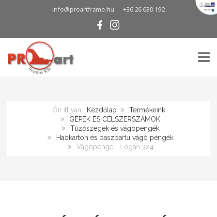
info@proartframe.hu
+36 26 630 192
TOGG
Ön itt van:
Kezdőlap
Termékeink
GÉPEK ÉS CÉLSZERSZÁMOK
Tűzőszegek és vágópengék
Habkarton és paszpartu vágó pengék
Vágópenge - Logan 324