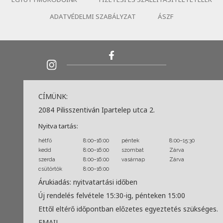
ADATVÉDELMI SZABÁLYZAT
ÁSZF
CÍMÜNK:
2084 Pilisszentiván Ipartelep utca 2.
Nyitva tartás:
hétfő
8:00–16:00
péntek
8:00–15:30
kedd
8:00–16:00
szombat
Zárva
szerda
8:00–16:00
vasárnap
Zárva
csütörtök
8:00–16:00
Árukiadás: nyitvatartási időben
Új rendelés felvétele 15:30-ig, pénteken 15:00
Ettől eltérő időpontban előzetes egyeztetés szükséges.
EMAIL