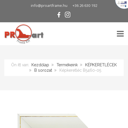
info@proartframe.hu
+36 26 630 192
TOGG
Ön itt van:
Kezdőlap
Termékeink
KÉPKERETLÉCEK
B sorozat
Képkeretléc B5460-05