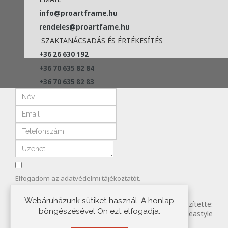
info@proartframe.hu
rendeles@proartfame.hu
SZAKTANÁCSADÁS ÉS ÉRTÉKESÍTÉS
+36 26 630 192
+36 70 635 82 84
+36 70 635 82 83
Elfogadom az
adatvédelmi
tájékoztatót.
ELKÜLD
Webáruházunk sütiket használ. A honlap
Copyright © 2022 PROART FRAME KFT. Készítette:
böngészésével Ön ezt elfogadja.
Ideastyle