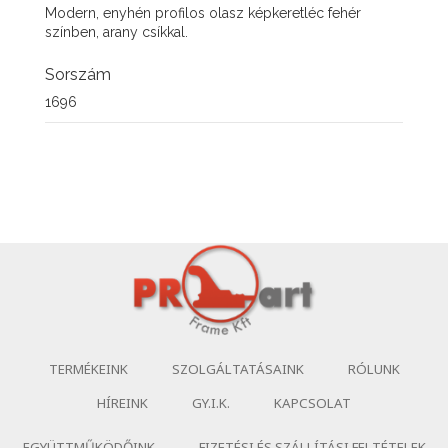
Modern, enyhén profilos olasz képkeretléc fehér
színben, arany csíkkal.
Sorszám
1696
TERMÉKEINK
SZOLGÁLTATÁSAINK
RÓLUNK
HÍREINK
GY.I.K.
KAPCSOLAT
EGYÜTTMŰKÖDŐINK
FIZETÉSI ÉS SZÁLLÍTÁSI FELTÉTELEK