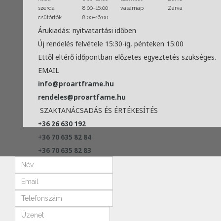
szerda
8:00–16:00
vasárnap
Zárva
csütörtök
8:00–16:00
Árukiadás: nyitvatartási időben
Új rendelés felvétele 15:30-ig, pénteken 15:00
Ettől eltérő időpontban előzetes egyeztetés szükséges.
EMAIL
info@proartframe.hu
rendeles@proartfame.hu
SZAKTANÁCSADÁS ÉS ÉRTÉKESÍTÉS
+36 26 630 192
+36 70 635 82 84
+36 70 635 82 83