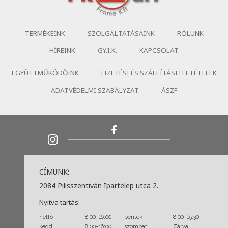
TERMÉKEINK
SZOLGÁLTATÁSAINK
RÓLUNK
HÍREINK
GY.I.K.
KAPCSOLAT
EGYÜTTMŰKÖDŐINK
FIZETÉSI ÉS SZÁLLÍTÁSI FELTÉTELEK
ADATVÉDELMI SZABÁLYZAT
ÁSZF
CÍMÜNK:
2084 Pilisszentiván Ipartelep utca 2.
Nyitva tartás:
hétfő
8:00–16:00
péntek
8:00–15:30
kedd
8:00–16:00
szombat
Zárva