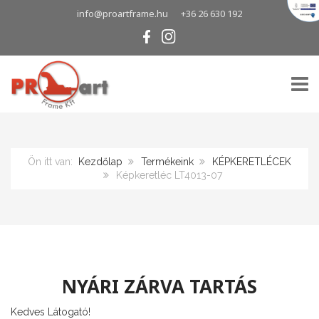
info@proartframe.hu
+36 26 630 192
TOGG
Ön itt van:
Kezdőlap
Termékeink
KÉPKERETLÉCEK
Képkeretléc LT4013-07
NYÁRI ZÁRVA TARTÁS
Kedves Látogató!