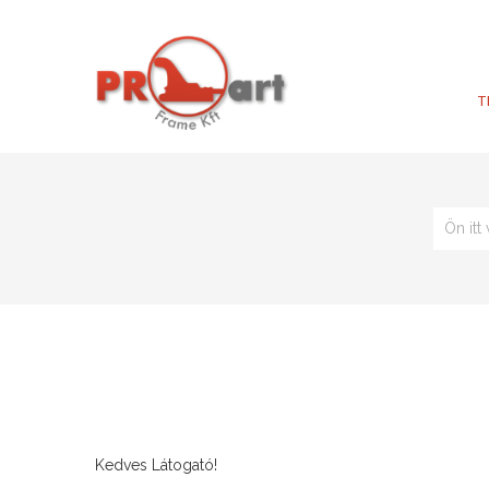
T
Ön itt
Kedves Látogató!