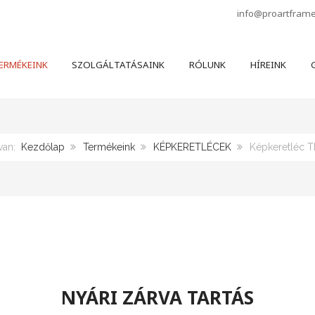
info@proartfram
ERMÉKEINK
SZOLGÁLTATÁSAINK
RÓLUNK
HÍREINK
G
 van:
Kezdőlap
Termékeink
KÉPKERETLÉCEK
Képkeretléc T
NYÁRI ZÁRVA TARTÁS