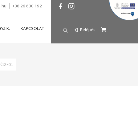
e.hu
+36 26 630 192
Y.I.K.
KAPCSOLAT
Belépés
K12-01