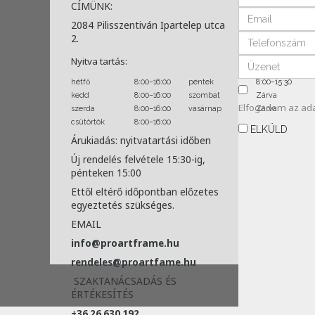
CÍMÜNK:
2084 Pilisszentiván Ipartelep utca
2.
Nyitva tartás:
hétfő
8:00–16:00
péntek
8:00–15:30
kedd
8:00–16:00
szombat
Zárva
Elfogadom az
ad
szerda
8:00–16:00
vasárnap
Zárva
csütörtök
8:00–16:00
ELKÜLD
Árukiadás: nyitvatartási időben
Új rendelés felvétele 15:30-ig,
pénteken 15:00
Ettől eltérő időpontban előzetes
egyeztetés szükséges.
EMAIL
info@proartframe.hu
rendeles@proartfame.hu
SZAKTANÁCSADÁS ÉS
ÉRTÉKESÍTÉS
+36 26 630 192