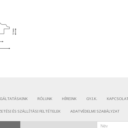
GÁLTATÁSAINK
RÓLUNK
HÍREINK
GY.I.K.
KAPCSOLA
ZETÉSI ÉS SZÁLLÍTÁSI FELTÉTELEK
ADATVÉDELMI SZABÁLYZAT