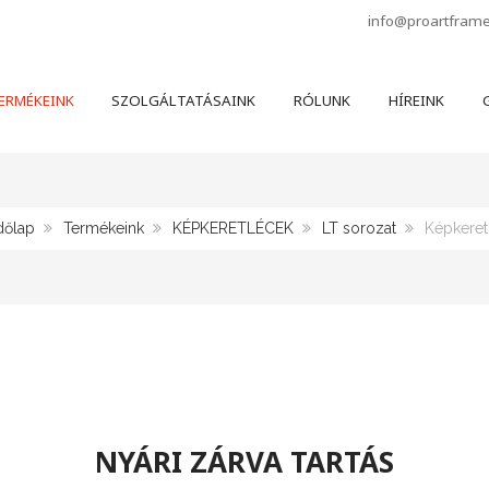
info@proartfram
ERMÉKEINK
SZOLGÁLTATÁSAINK
RÓLUNK
HÍREINK
G
dőlap
Termékeink
KÉPKERETLÉCEK
LT sorozat
Képkeret
NYÁRI ZÁRVA TARTÁS