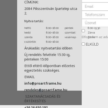
CÍMÜNK:
2084 Pilisszentiván Ipartelep utca
2.
Nyitva tartás:
hétfő
8:00–16:00
péntek
8:00–15:30
kedd
8:00–16:00
szombat
Zárva
Elfogadom az
ad
szerda
8:00–16:00
vasárnap
Zárva
csütörtök
8:00–16:00
ELKÜLD
Árukiadás: nyitvatartási időben
Új rendelés felvétele 15:30-ig,
pénteken 15:00
Ettől eltérő időpontban előzetes
egyeztetés szükséges.
EMAIL
info@proartframe.hu
rendeles@proartfame.hu
SZAKTANÁCSADÁS ÉS
ÉRTÉKESÍTÉS
+36 26 630 192