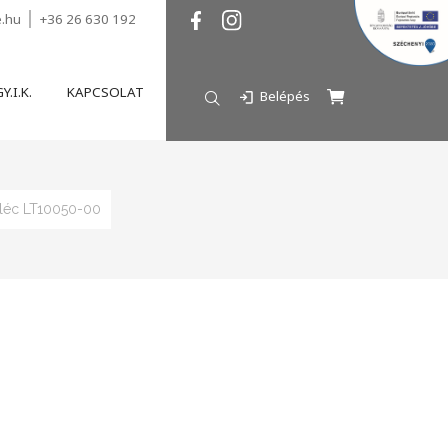
e.hu
+36 26 630 192
Y.I.K.
KAPCSOLAT
Belépés
léc LT10050-00