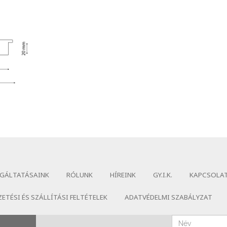
GÁLTATÁSAINK
RÓLUNK
HÍREINK
GY.I.K.
KAPCSOLA
ZETÉSI ÉS SZÁLLÍTÁSI FELTÉTELEK
ADATVÉDELMI SZABÁLYZAT