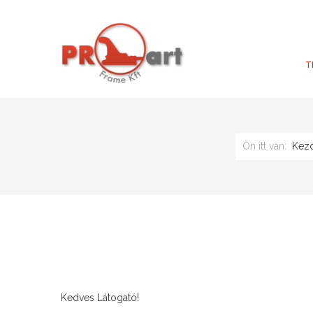
T
Ön itt van:
Kez
Kedves Látogató!