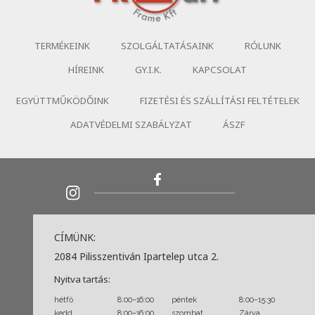
TERMÉKEINK
SZOLGÁLTATÁSAINK
RÓLUNK
HÍREINK
GY.I.K.
KAPCSOLAT
EGYÜTTMŰKÖDŐINK
FIZETÉSI ÉS SZÁLLÍTÁSI FELTÉTELEK
ADATVÉDELMI SZABÁLYZAT
ÁSZF
CÍMÜNK:
2084 Pilisszentiván Ipartelep utca 2.
Nyitva tartás:
hétfő
8:00–16:00
péntek
8:00–15:30
kedd
8:00–16:00
szombat
Zárva