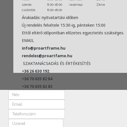
szerda
8:00–16:00
vasárnap
Zárva
csütörtök
8:00–16:00
Árukiadás: nyitvatartási időben
Új rendelés felvétele 15:30-ig, pénteken 15:00
Ettől eltérő időpontban előzetes egyeztetés szükséges.
EMAIL
info@proartframe.hu
rendeles@proartfame.hu
SZAKTANÁCSADÁS ÉS ÉRTÉKESÍTÉS
+36 26 630 192
+36 70 635 82 84
+36 70 635 82 83