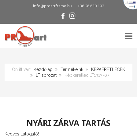
info@proartframe.hu
+36 26 630 192
TOGG
Ön itt van:
Kezdőlap
Termékeink
KÉPKERETLÉCEK
LT sorozat
Képkeretléc LT1313-07
NYÁRI ZÁRVA TARTÁS
Kedves Látogató!