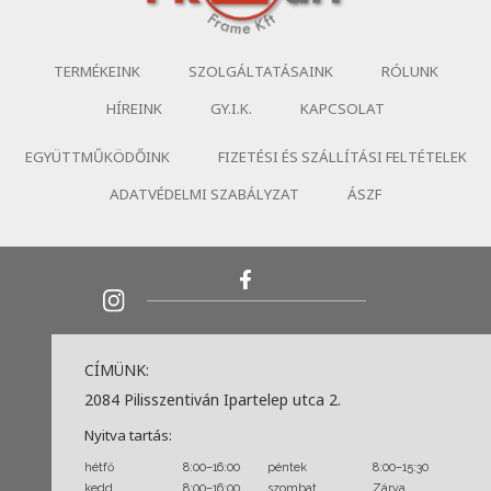
TERMÉKEINK
SZOLGÁLTATÁSAINK
RÓLUNK
HÍREINK
GY.I.K.
KAPCSOLAT
EGYÜTTMŰKÖDŐINK
FIZETÉSI ÉS SZÁLLÍTÁSI FELTÉTELEK
ADATVÉDELMI SZABÁLYZAT
ÁSZF
CÍMÜNK:
2084 Pilisszentiván Ipartelep utca 2.
Nyitva tartás:
hétfő
8:00–16:00
péntek
8:00–15:30
kedd
8:00–16:00
szombat
Zárva