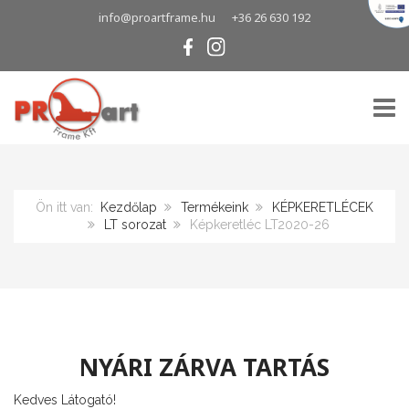
info@proartframe.hu
+36 26 630 192
TOGG
Ön itt van:
Kezdőlap
Termékeink
KÉPKERETLÉCEK
LT sorozat
Képkeretléc LT2020-26
NYÁRI ZÁRVA TARTÁS
Kedves Látogató!