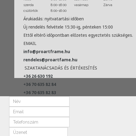
szerda
8:00–16:00
vasárnap
Zárva
csütörtök
8:00–16:00
Árukiadás: nyitvatartási időben
Új rendelés felvétele 15:30-ig, pénteken 15:00
Ettől eltérő időpontban előzetes egyeztetés szükséges.
EMAIL
info@proartframe.hu
rendeles@proartfame.hu
SZAKTANÁCSADÁS ÉS ÉRTÉKESÍTÉS
+36 26 630 192
+36 70 635 82 84
+36 70 635 82 83