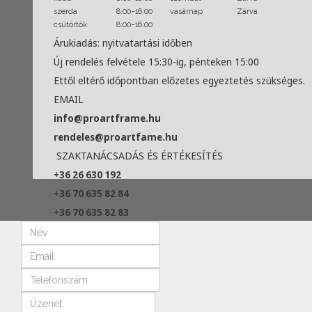
szerda
8:00–16:00
vasárnap
Zárva
csütörtök
8:00–16:00
Árukiadás: nyitvatartási időben
Új rendelés felvétele 15:30-ig, pénteken 15:00
Ettől eltérő időpontban előzetes egyeztetés szükséges.
EMAIL
info@proartframe.hu
rendeles@proartfame.hu
SZAKTANÁCSADÁS ÉS ÉRTÉKESÍTÉS
+36 26 630 192
+36 70 635 82 84
+36 70 635 82 83