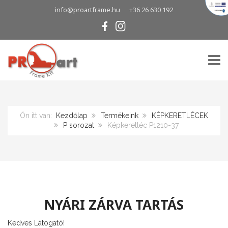
info@proartframe.hu
+36 26 630 192
TOGG
Ön itt van:
Kezdőlap
Termékeink
KÉPKERETLÉCEK
P sorozat
Képkeretléc P1210-37
NYÁRI ZÁRVA TARTÁS
Kedves Látogató!