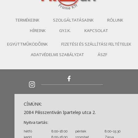
TERMÉKEINK
SZOLGÁLTATÁSAINK
RÓLUNK
HÍREINK
GY.I.K.
KAPCSOLAT
EGYÜTTMŰKÖDŐINK
FIZETÉSI ÉS SZÁLLÍTÁSI FELTÉTELEK
ADATVÉDELMI SZABÁLYZAT
ÁSZF
CÍMÜNK:
2084 Pilisszentiván Ipartelep utca 2.
Nyitva tartás:
hétfő
8:00–16:00
péntek
8:00–15:30
kedd
8:00–16:00
szombat
Zárva