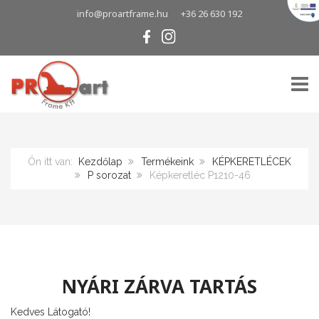
info@proartframe.hu
+36 26 630 192
TOGG
Ön itt van:
Kezdőlap
Termékeink
KÉPKERETLÉCEK
P sorozat
Képkeretléc P1210-46
NYÁRI ZÁRVA TARTÁS
Kedves Látogató!