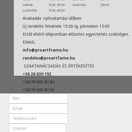
szerda
8:00–16:00
vasárnap
Zárva
csütörtök
8:00–16:00
Árukiadás: nyitvatartási időben
Új rendelés felvétele 15:30-ig, pénteken 15:00
Ettől eltérő időpontban előzetes egyeztetés szükséges.
EMAIL
info@proartframe.hu
rendeles@proartfame.hu
SZAKTANÁCSADÁS ÉS ÉRTÉKESÍTÉS
+36 26 630 192
+36 70 635 82 84
+36 70 635 82 83