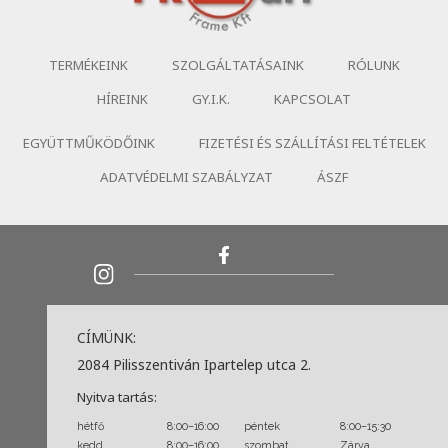
TERMÉKEINK
SZOLGÁLTATÁSAINK
RÓLUNK
HÍREINK
GY.I.K.
KAPCSOLAT
EGYÜTTMŰKÖDŐINK
FIZETÉSI ÉS SZÁLLÍTÁSI FELTÉTELEK
ADATVÉDELMI SZABÁLYZAT
ÁSZF
CÍMÜNK:
2084 Pilisszentiván Ipartelep utca 2.
Nyitva tartás:
hétfő
8:00–16:00
péntek
8:00–15:30
kedd
8:00–16:00
szombat
Zárva