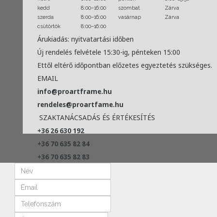
kedd
8:00–16:00
szombat
Zárva
szerda
8:00–16:00
vasárnap
Zárva
csütörtök
8:00–16:00
Árukiadás: nyitvatartási időben
Új rendelés felvétele 15:30-ig, pénteken 15:00
Ettől eltérő időpontban előzetes egyeztetés szükséges.
EMAIL
info@proartframe.hu
rendeles@proartfame.hu
SZAKTANÁCSADÁS ÉS ÉRTÉKESÍTÉS
+36 26 630 192
+36 70 635 82 84
+36 70 635 82 83