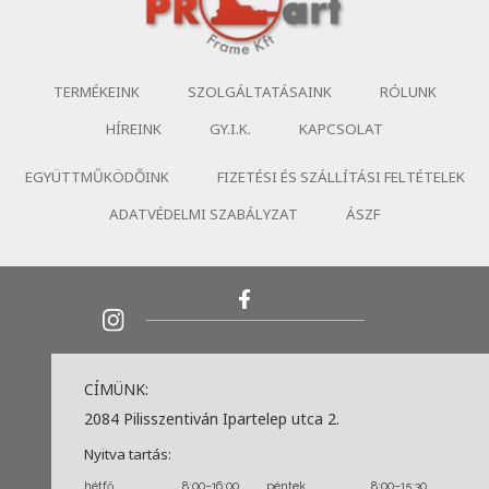
TERMÉKEINK
SZOLGÁLTATÁSAINK
RÓLUNK
HÍREINK
GY.I.K.
KAPCSOLAT
EGYÜTTMŰKÖDŐINK
FIZETÉSI ÉS SZÁLLÍTÁSI FELTÉTELEK
ADATVÉDELMI SZABÁLYZAT
ÁSZF
CÍMÜNK:
2084 Pilisszentiván Ipartelep utca 2.
Nyitva tartás:
hétfő
8:00–16:00
péntek
8:00–15:30