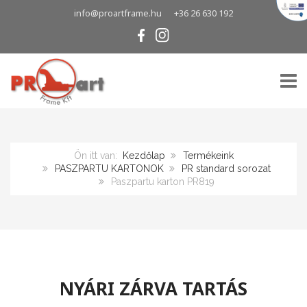
info@proartframe.hu
+36 26 630 192
TOGG
Ön itt van:
Kezdőlap
Termékeink
PASZPARTU KARTONOK
PR standard sorozat
Paszpartu karton PR819
NYÁRI ZÁRVA TARTÁS