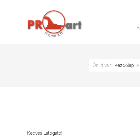
T
Ön itt van:
Kezdőlap
Kedves Látogató!