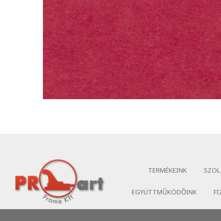
TERMÉKEINK
SZOL
EGYÜTTMŰKÖDŐINK
FI