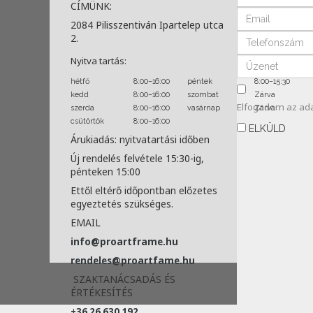
CÍMÜNK:
2084 Pilisszentiván Ipartelep utca
2.
Nyitva tartás:
hétfő
8:00–16:00
péntek
8:00–15:30
kedd
8:00–16:00
szombat
Zárva
Elfogadom az
ad
szerda
8:00–16:00
vasárnap
Zárva
csütörtök
8:00–16:00
ELKÜLD
Árukiadás: nyitvatartási időben
Új rendelés felvétele 15:30-ig,
pénteken 15:00
Ettől eltérő időpontban előzetes
egyeztetés szükséges.
EMAIL
info@proartframe.hu
rendeles@proartfame.hu
SZAKTANÁCSADÁS ÉS
ÉRTÉKESÍTÉS
+36 26 630 192