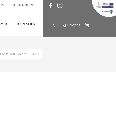
e.hu
+36 26 630 192
Y.I.K.
KAPCSOLAT
Belépés
Paszpartu karton PR893