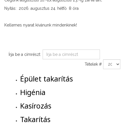
Cégünk augusztus 10.-től augusztus 23.-ig zárva tart.
Nyitás: 2026. augusztus 24. hétfő 8 óra
Kellemes nyarat kívánunk mindenkinek!
Írja be a címrészt
Tételek #
Épület takarítás
Higénia
Kasírozás
Takarítás