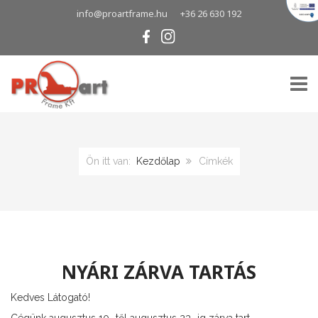
info@proartframe.hu
+36 26 630 192
TOGG
Ön itt van:
Kezdőlap
Címkék
NYÁRI ZÁRVA TARTÁS
Kedves Látogató!