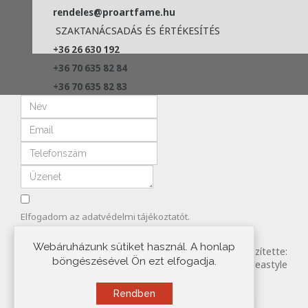
rendeles@proartfame.hu
SZAKTANÁCSADÁS ÉS ÉRTÉKESÍTÉS
+36 26 630 192
+36 70 635 82 84
+36 70 635 82 83
Elfogadom az
adatvédelmi
tájékoztatót.
ELKÜLD
Webáruházunk sütiket használ. A honlap
Copyright © 2022 PROART FRAME KFT. Készítette:
böngészésével Ön ezt elfogadja.
Ideastyle
Rendben