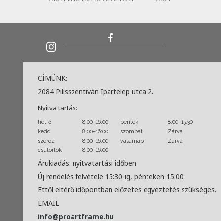
CÍMÜNK:
2084 Pilisszentiván Ipartelep utca 2.
Nyitva tartás:
hétfő
8:00–16:00
péntek
8:00–15:30
kedd
8:00–16:00
szombat
Zárva
szerda
8:00–16:00
vasárnap
Zárva
csütörtök
8:00–16:00
Árukiadás: nyitvatartási időben
Új rendelés felvétele 15:30-ig, pénteken 15:00
Ettől eltérő időpontban előzetes egyeztetés szükséges.
EMAIL
info@proartframe.hu