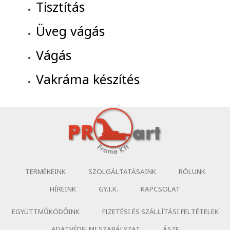
Tisztítás
Üveg vágás
Vágás
Vakráma készítés
TERMÉKEINK
SZOLGÁLTATÁSAINK
RÓLUNK
HÍREINK
GY.I.K.
KAPCSOLAT
EGYÜTTMŰKÖDŐINK
FIZETÉSI ÉS SZÁLLÍTÁSI FELTÉTELEK
ADATVÉDELMI SZABÁLYZAT
ÁSZF