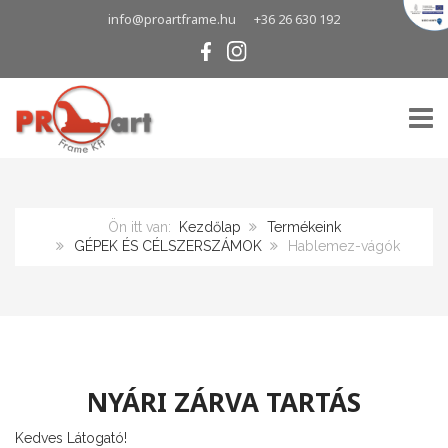
info@proartframe.hu
+36 26 630 192
TOGG
Ön itt van:
Kezdőlap
Termékeink
GÉPEK ÉS CÉLSZERSZÁMOK
Hablemez-vágók
NYÁRI ZÁRVA TARTÁS
Kedves Látogató!