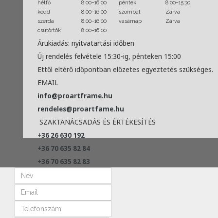
hétfő
8:00–16:00
péntek
8:00–15:30
kedd
8:00–16:00
szombat
Zárva
szerda
8:00–16:00
vasárnap
Zárva
csütörtök
8:00–16:00
Árukiadás: nyitvatartási időben
Új rendelés felvétele 15:30-ig, pénteken 15:00
Ettől eltérő időpontban előzetes egyeztetés szükséges.
EMAIL
info@proartframe.hu
rendeles@proartfame.hu
SZAKTANÁCSADÁS ÉS ÉRTÉKESÍTÉS
+36 26 630 192
+36 70 635 82 84
+36 70 635 82 83