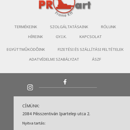
TERMÉKEINK
SZOLGÁLTATÁSAINK
RÓLUNK
HÍREINK
GY.I.K.
KAPCSOLAT
EGYÜTTMŰKÖDŐINK
FIZETÉSI ÉS SZÁLLÍTÁSI FELTÉTELEK
ADATVÉDELMI SZABÁLYZAT
ÁSZF
CÍMÜNK:
2084 Pilisszentiván Ipartelep utca 2.
Nyitva tartás: