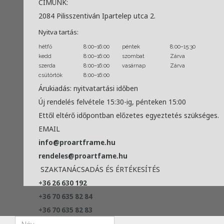
CÍMÜNK:
2084 Pilisszentiván Ipartelep utca 2.
Nyitva tartás:
hétfő
8:00–16:00
péntek
8:00–15:30
kedd
8:00–16:00
szombat
Zárva
szerda
8:00–16:00
vasárnap
Zárva
csütörtök
8:00–16:00
Árukiadás: nyitvatartási időben
Új rendelés felvétele 15:30-ig, pénteken 15:00
Ettől eltérő időpontban előzetes egyeztetés szükséges.
EMAIL
info@proartframe.hu
rendeles@proartfame.hu
SZAKTANÁCSADÁS ÉS ÉRTÉKESÍTÉS
+36 26 630 192
+36 70 635 82 84
+36 70 635 82 83