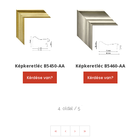
Képkeretléc B5450-AA
Képkeretléc B5460-AA
Kérdése van?
Kérdése van?
4. oldal / 5
«
‹
›
»