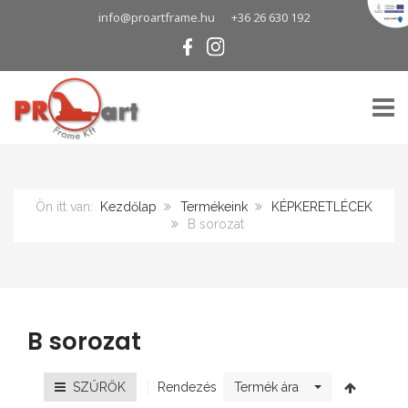
info@proartframe.hu
+36 26 630 192
TOGG
Ön itt van:
Kezdőlap
Termékeink
KÉPKERETLÉCEK
B sorozat
B sorozat
Rendezés
SZŰRŐK
Termék ára