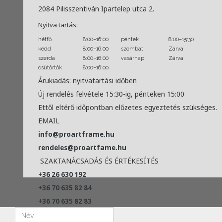
2084 Pilisszentiván Ipartelep utca 2.
Nyitva tartás:
hétfő
8:00–16:00
péntek
8:00–15:30
kedd
8:00–16:00
szombat
Zárva
szerda
8:00–16:00
vasárnap
Zárva
csütörtök
8:00–16:00
Árukiadás: nyitvatartási időben
Új rendelés felvétele 15:30-ig, pénteken 15:00
Ettől eltérő időpontban előzetes egyeztetés szükséges.
EMAIL
info@proartframe.hu
rendeles@proartfame.hu
SZAKTANÁCSADÁS ÉS ÉRTÉKESÍTÉS
+36 26 630 192
+36 70 635 82 84
+36 70 635 82 83