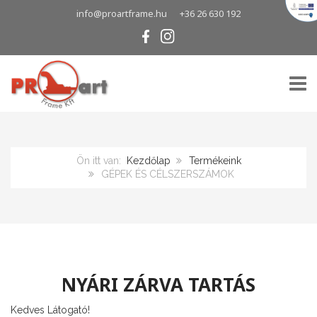
info@proartframe.hu
+36 26 630 192
TOGG
Ön itt van:
Kezdőlap
Termékeink
GÉPEK ÉS CÉLSZERSZÁMOK
NYÁRI ZÁRVA TARTÁS
Kedves Látogató!