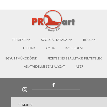
TERMÉKEINK
SZOLGÁLTATÁSAINK
RÓLUNK
HÍREINK
GY.I.K.
KAPCSOLAT
EGYÜTTMŰKÖDŐINK
FIZETÉSI ÉS SZÁLLÍTÁSI FELTÉTELEK
ADATVÉDELMI SZABÁLYZAT
ÁSZF
CÍMÜNK: