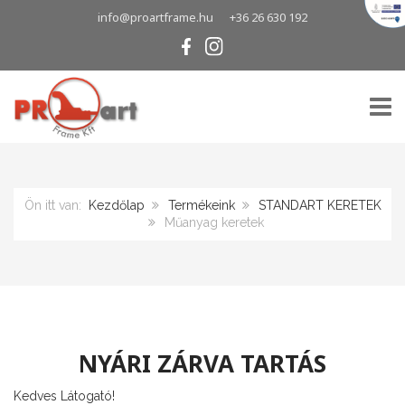
info@proartframe.hu
+36 26 630 192
TOGG
Ön itt van:
Kezdőlap
Termékeink
STANDART KERETEK
Műanyag keretek
NYÁRI ZÁRVA TARTÁS
Kedves Látogató!