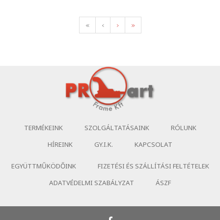
«
‹
›
»
TERMÉKEINK
SZOLGÁLTATÁSAINK
RÓLUNK
HÍREINK
GY.I.K.
KAPCSOLAT
EGYÜTTMŰKÖDŐINK
FIZETÉSI ÉS SZÁLLÍTÁSI FELTÉTELEK
ADATVÉDELMI SZABÁLYZAT
ÁSZF