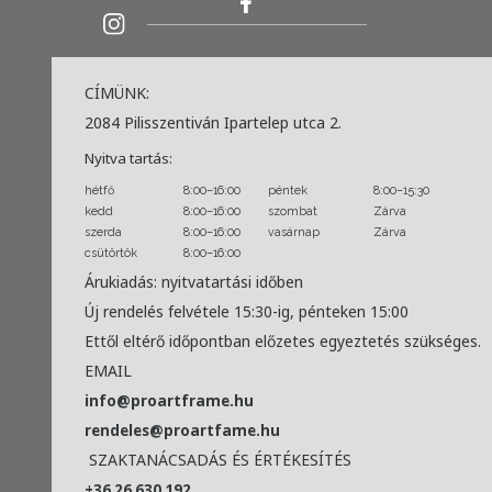
CÍMÜNK:
2084 Pilisszentiván Ipartelep utca 2.
Nyitva tartás:
hétfő
8:00–16:00
péntek
8:00–15:30
kedd
8:00–16:00
szombat
Zárva
szerda
8:00–16:00
vasárnap
Zárva
csütörtök
8:00–16:00
Árukiadás: nyitvatartási időben
Új rendelés felvétele 15:30-ig, pénteken 15:00
Ettől eltérő időpontban előzetes egyeztetés szükséges.
EMAIL
info@proartframe.hu
rendeles@proartfame.hu
SZAKTANÁCSADÁS ÉS ÉRTÉKESÍTÉS
+36 26 630 192