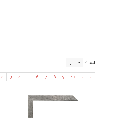
/oldal
30
2
3
4
...
6
7
8
9
10
›
»