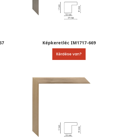
67
Képkeretléc IM1717-669
Kérdése van?