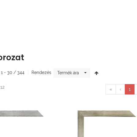
orozat
: 1 - 30 / 344
Rendezés
Termék ára
 12
«
‹
1