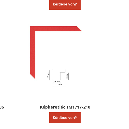
Kérdése van?
06
Képkeretléc IM1717-210
Kérdése van?