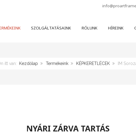
info@proartfram
ERMÉKEINK
SZOLGÁLTATÁSAINK
RÓLUNK
HÍREINK
G
n itt van:
Kezdőlap
Termékeink
KÉPKERETLÉCEK
IM Soroz
NYÁRI ZÁRVA TARTÁS