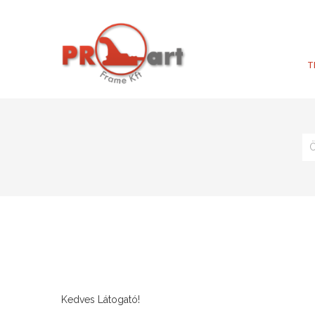
T
Ö
Kedves Látogató!