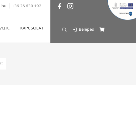
e.hu
+36 26 630 192
Y.I.K.
KAPCSOLAT
Belépés
at