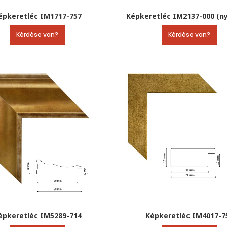
épkeretléc IM1717-757
Képkeretléc IM2137-000 (ny
Kérdése van?
Kérdése van?
épkeretléc IM5289-714
Képkeretléc IM4017-7