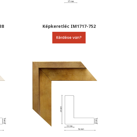
38
Képkeretléc IM1717-752
Kérdése van?