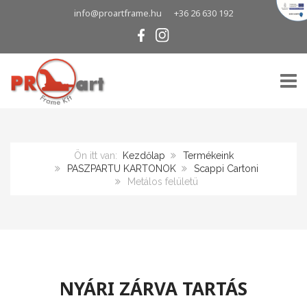
info@proartframe.hu
+36 26 630 192
TOGG
Ön itt van:
Kezdőlap
Termékeink
PASZPARTU KARTONOK
Scappi Cartoni
Metálos felületü
NYÁRI ZÁRVA TARTÁS