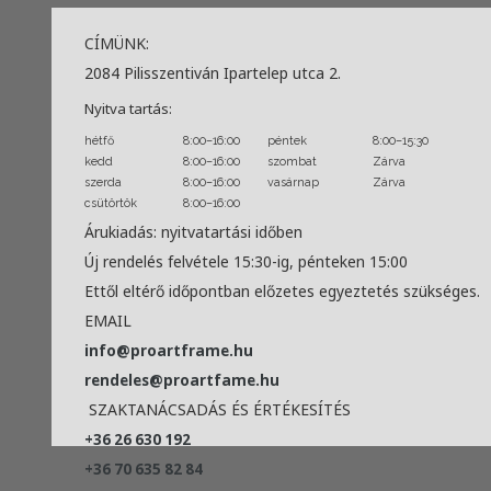
CÍMÜNK:
2084 Pilisszentiván Ipartelep utca 2.
Nyitva tartás:
hétfő
8:00–16:00
péntek
8:00–15:30
kedd
8:00–16:00
szombat
Zárva
szerda
8:00–16:00
vasárnap
Zárva
csütörtök
8:00–16:00
Árukiadás: nyitvatartási időben
Új rendelés felvétele 15:30-ig, pénteken 15:00
Ettől eltérő időpontban előzetes egyeztetés szükséges.
EMAIL
info@proartframe.hu
rendeles@proartfame.hu
SZAKTANÁCSADÁS ÉS ÉRTÉKESÍTÉS
+36 26 630 192
+36 70 635 82 84