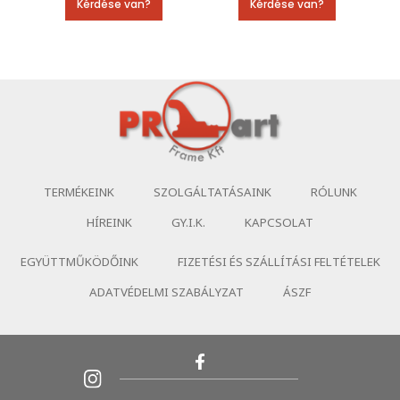
Kérdése van?
Kérdése van?
TERMÉKEINK
SZOLGÁLTATÁSAINK
RÓLUNK
HÍREINK
GY.I.K.
KAPCSOLAT
EGYÜTTMŰKÖDŐINK
FIZETÉSI ÉS SZÁLLÍTÁSI FELTÉTELEK
ADATVÉDELMI SZABÁLYZAT
ÁSZF