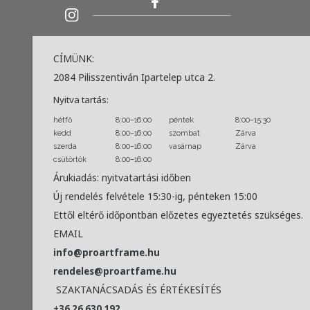
CÍMÜNK:
2084 Pilisszentiván Ipartelep utca 2.
Nyitva tartás:
hétfő
8:00–16:00
péntek
8:00–15:30
kedd
8:00–16:00
szombat
Zárva
szerda
8:00–16:00
vasárnap
Zárva
csütörtök
8:00–16:00
Árukiadás: nyitvatartási időben
Új rendelés felvétele 15:30-ig, pénteken 15:00
Ettől eltérő időpontban előzetes egyeztetés szükséges.
EMAIL
info@proartframe.hu
rendeles@proartfame.hu
SZAKTANÁCSADÁS ÉS ÉRTÉKESÍTÉS
+36 26 630 192