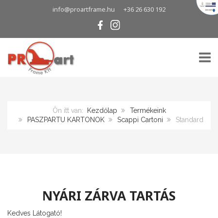
info@proartframe.hu
+36 26 630 192
TOGG
Ön itt van:
Kezdőlap
Termékeink
PASZPARTU KARTONOK
Scappi Cartoni
Standard
NYÁRI ZÁRVA TARTÁS
Kedves Látogató!