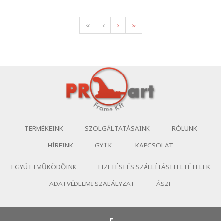
«
‹
›
»
TERMÉKEINK
SZOLGÁLTATÁSAINK
RÓLUNK
HÍREINK
GY.I.K.
KAPCSOLAT
EGYÜTTMŰKÖDŐINK
FIZETÉSI ÉS SZÁLLÍTÁSI FELTÉTELEK
ADATVÉDELMI SZABÁLYZAT
ÁSZF